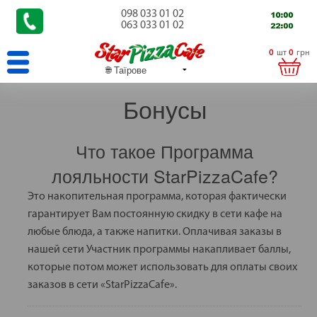
098 033 01 02
063 033 01 02
0
шт
0
грн
Бонусы
Что такое Программа
лояльности StarPizzaCafe?
Это накопительная программа, которая фактически
гарантирует Вам постоянную скидку в сети кафе на
любые блюда, а также напитки. Оплачивая заказы в
нашей сети Участник программы накапливает баллы,
которые потом может использовать для оплаты своих
заказов в сети «StarPizzaCafe».