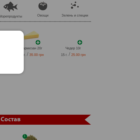
Овощи
Зелень и специи
Морепродукты
г
Пармезан 20г
Чедер 10г
/
/
рн
20 г.
35.00 грн
15 г.
25.00 грн
Состав
1