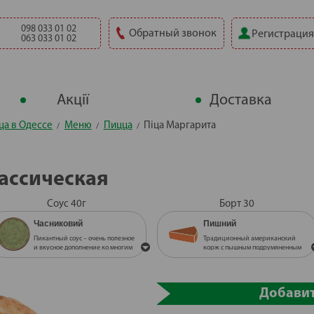
098 033 01 02
Обратный звонок
Регистрация
063 033 01 02
Акції
Доставка
ца в Одессе
Меню
Пицца
Піца Маргарита
ассическая
Соус 40г
Борт 30
Часниковий
Пишний
Пикантный соус – очень полезное
Традиционный американский
и вкусное дополнение ко многим
корж с пышным подрумяненным
блюдам.
бортиком
Часниковий
Пишний
Пикантный соус – очень полезное
Традиционный американский
и вкусное дополнение ко многим
корж с пышным подрумяненным
Добави
блюдам.
бортиком
Червоний гострий
Тонкий