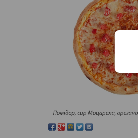
Для компании из 2-3 человек
Помідор, сир Моцарела, ореган