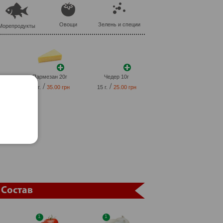
Овощи
Зелень и специи
Морепродукты
г
Пармезан 20г
Чедер 10г
/
/
рн
20 г.
35.00 грн
15 г.
25.00 грн
Состав
1
1