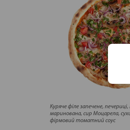
Для компании из 2-3 человек
Куряче філе запечене, печериці,
маринована, сир Моцарела, сух
фірмовий томатний соус