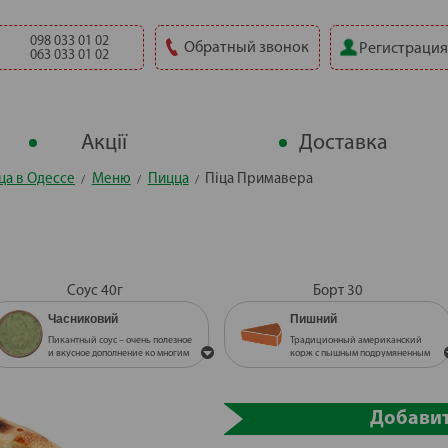
098 033 01 02
Обратный звонок
Регистрация
063 033 01 02
Акції
Доставка
ца в Одессе
Меню
Пицца
Піца Примавера
Соус 40г
Борт 30
Часниковий
Пишний
Пикантный соус – очень полезное
Традиционный американский
и вкусное дополнение ко многим
корж с пышным подрумяненным
блюдам.
бортиком
Часниковий
Пишний
Пикантный соус – очень полезное
Традиционный американский
и вкусное дополнение ко многим
корж с пышным подрумяненным
Добави
блюдам.
бортиком
Червоний гострий
Тонкий